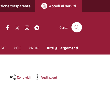
zione trasparente
Accedi ai servizi
facebook
Twitter
instagram
Telegram
:
Cerca
SIT
POC
PNRR
Tutti gli argomenti
Condividi
Vedi azioni