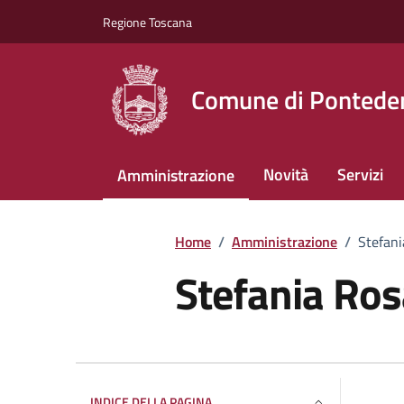
Vai ai contenuti
Vai al footer
Regione Toscana
Comune di Pontede
Novità
Servizi
Amministrazione
Home
/
Amministrazione
/
Stefani
Stefania Ros
INDICE DELLA PAGINA