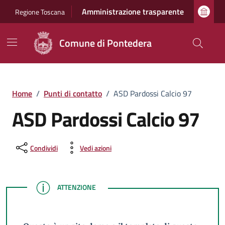
Vai ai contenuti
Vai al footer
Amministrazione trasparente
Regione Toscana
Comune di Pontedera
Home
/
Punti di contatto
/
ASD Pardossi Calcio 97
ASD Pardossi Calcio 97
Condividi
Vedi azioni
ATTENZIONE
ATTENZIONE