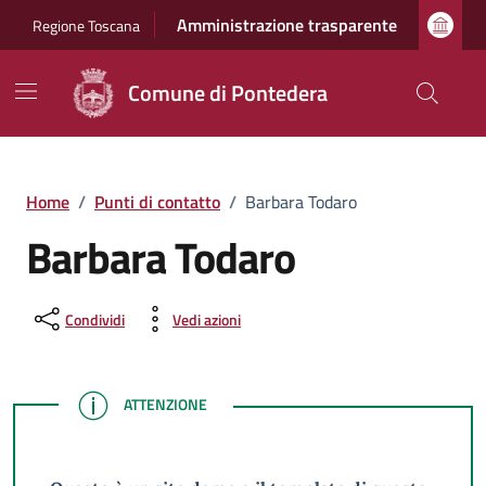
Vai ai contenuti
Vai al footer
Amministrazione trasparente
Regione Toscana
Comune di Pontedera
Home
/
Punti di contatto
/
Barbara Todaro
Barbara Todaro
Condividi
Vedi azioni
ATTENZIONE
ATTENZIONE