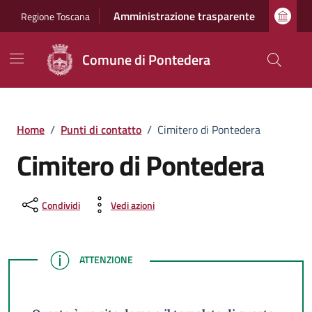
Vai ai contenuti
Vai al footer
Amministrazione trasparente
Regione Toscana
Comune di Pontedera
Home
/
Punti di contatto
/
Cimitero di Pontedera
Cimitero di Pontedera
Condividi
Vedi azioni
ATTENZIONE
ATTENZIONE