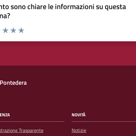
to sono chiare le informazioni su questa
na?
1 stelle su 5
uta 2 stelle su 5
Valuta 3 stelle su 5
Valuta 4 stelle su 5
Valuta 5 stelle su 5
 Pontedera
ENZA
NOVITÀ
trazione Trasparente
Notizie