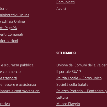
Comunicati
torio
Avvisi
inistrativi Online
o Edilizia Online
ti PagoPA
enti Comunali
nformazioni
SITI TEMATICI
a e sicurezza pubblica
Unione dei Comuni della Valder
 e commercio
Il portale SUAP
 e trasporti
Polizia Locale – Corpo unico
benessere e assistenza
Società della Salute
 finanze e contravvenzioni
Palazzo Pretorio – Pontedera p
cultura
orativa
Museo Piaggio