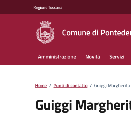
Vai ai contenuti
Vai al footer
Regione Toscana
Comune di Pontede
Amministrazione
Novità
Servizi
Home
/
Punti di contatto
/
Guiggi Margherita
Guiggi Margheri