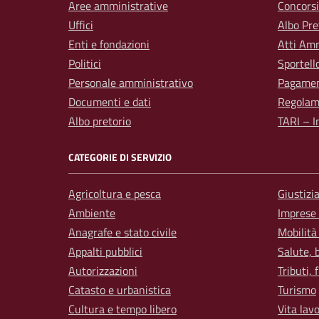
Aree amministrative
Concorsi
Uffici
Albo Pre
Enti e fondazioni
Atti Amm
Politici
Sportell
Personale amministrativo
Pagamen
Documenti e dati
Regolam
Albo pretorio
TARI – I
CATEGORIE DI SERVIZIO
Agricoltura e pesca
Giustizi
Ambiente
Imprese
Anagrafe e stato civile
Mobilità
Appalti pubblici
Salute, 
Autorizzazioni
Tributi,
Catasto e urbanistica
Turismo
Cultura e tempo libero
Vita lav