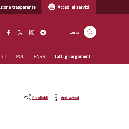
zione trasparente
Accedi ai servizi
facebook
Twitter
instagram
Telegram
:
Cerca
SIT
POC
PNRR
Tutti gli argomenti
Condividi
Vedi azioni