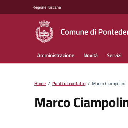
Vai ai contenuti
Vai al footer
Regione Toscana
Comune di Pontede
Amministrazione
Novità
Servizi
Home
/
Punti di contatto
/
Marco Ciampolini
Marco Ciampolin