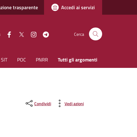
zione trasparente
Accedi ai servizi
facebook
Twitter
instagram
Telegram
:
Cerca
SIT
POC
PNRR
Tutti gli argomenti
Condividi
Vedi azioni