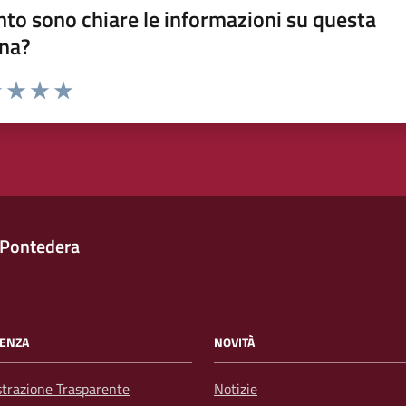
to sono chiare le informazioni su questa
na?
1 stelle su 5
uta 2 stelle su 5
Valuta 3 stelle su 5
Valuta 4 stelle su 5
Valuta 5 stelle su 5
 Pontedera
ENZA
NOVITÀ
trazione Trasparente
Notizie