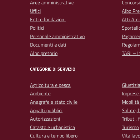
Aree amministrative
Concorsi
Uffici
Albo Pre
Enti e fondazioni
Atti Amm
Politici
Sportell
Personale amministrativo
Pagamen
Documenti e dati
Regolam
Albo pretorio
TARI – I
CATEGORIE DI SERVIZIO
Agricoltura e pesca
Giustizi
Ambiente
Imprese
Anagrafe e stato civile
Mobilità
Appalti pubblici
Salute, 
Autorizzazioni
Tributi,
Catasto e urbanistica
Turismo
Cultura e tempo libero
Vita lav