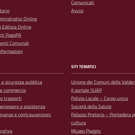
Comunicati
torio
Avvisi
inistrativi Online
o Edilizia Online
ti PagoPA
enti Comunali
nformazioni
SITI TEMATICI
a e sicurezza pubblica
Unione dei Comuni della Valder
 e commercio
Il portale SUAP
 e trasporti
Polizia Locale – Corpo unico
benessere e assistenza
Società della Salute
 finanze e contravvenzioni
Palazzo Pretorio – Pontedera p
cultura
orativa
Museo Piaggio