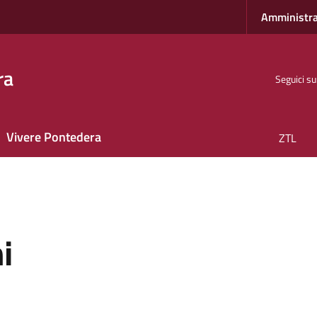
Amministra
ra
Seguici su
Vivere Pontedera
ZTL
i