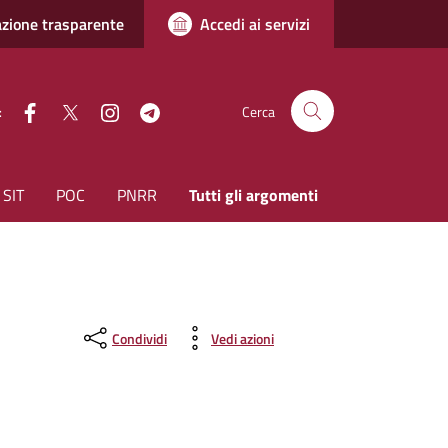
zione trasparente
Accedi ai servizi
facebook
Twitter
instagram
Telegram
:
Cerca
SIT
POC
PNRR
Tutti gli argomenti
Condividi
Vedi azioni