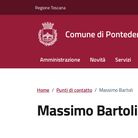
Vai ai contenuti
Vai al footer
Regione Toscana
Comune di Pontede
Amministrazione
Novità
Servizi
Home
/
Punti di contatto
/
Massimo Bartoli
Massimo Bartoli