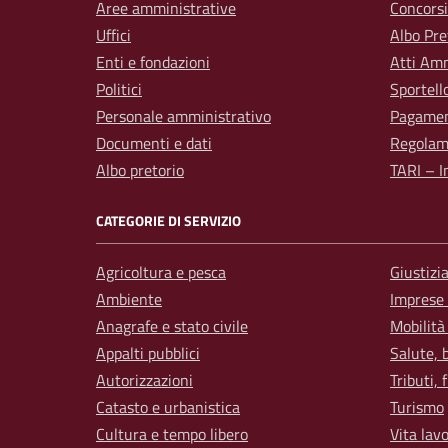
Aree amministrative
Concorsi
Uffici
Albo Pre
Enti e fondazioni
Atti Amm
Politici
Sportell
Personale amministrativo
Pagamen
Documenti e dati
Regolam
Albo pretorio
TARI – I
CATEGORIE DI SERVIZIO
Agricoltura e pesca
Giustizi
Ambiente
Imprese
Anagrafe e stato civile
Mobilità
Appalti pubblici
Salute, 
Autorizzazioni
Tributi,
Catasto e urbanistica
Turismo
Cultura e tempo libero
Vita lav