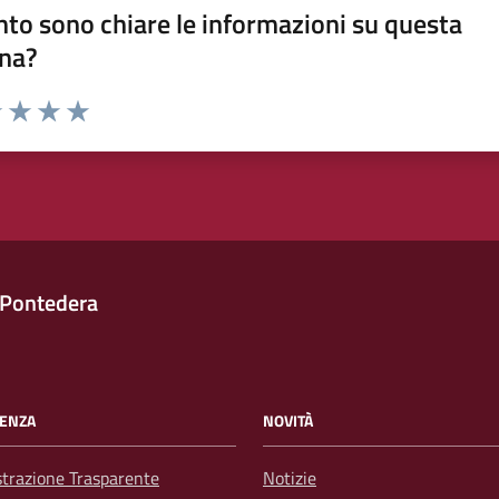
to sono chiare le informazioni su questa
na?
1 stelle su 5
uta 2 stelle su 5
Valuta 3 stelle su 5
Valuta 4 stelle su 5
Valuta 5 stelle su 5
 Pontedera
ENZA
NOVITÀ
trazione Trasparente
Notizie