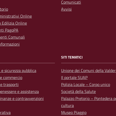
Comunicati
torio
Avvisi
inistrativi Online
o Edilizia Online
ti PagoPA
enti Comunali
nformazioni
SITI TEMATICI
a e sicurezza pubblica
Unione dei Comuni della Valder
 e commercio
Il portale SUAP
 e trasporti
Polizia Locale – Corpo unico
benessere e assistenza
Società della Salute
 finanze e contravvenzioni
Palazzo Pretorio – Pontedera p
cultura
orativa
Museo Piaggio