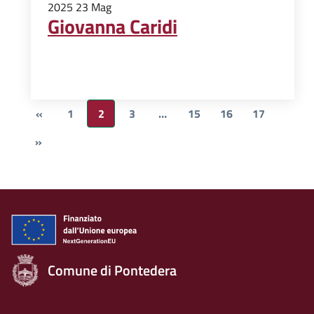
2025
23
Mag
Giovanna Caridi
«
1
2
3
…
15
16
17
»
Comune di Pontedera