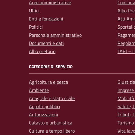
Aree amministrative
Concorsi
Uffici
Albo Pre
Enti e fondazioni
Atti Amm
Politici
Sportell
Personale amministrativo
Pagamen
Documenti e dati
Regolam
Albo pretorio
TARI – I
CATEGORIE DI SERVIZIO
Agricoltura e pesca
Giustizi
Ambiente
Imprese
Anagrafe e stato civile
Mobilità
Appalti pubblici
Salute, 
Autorizzazioni
Tributi,
Catasto e urbanistica
Turismo
Cultura e tempo libero
Vita lav