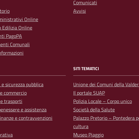
Comunicati
torio
Avvisi
inistrativi Online
o Edilizia Online
ti PagoPA
enti Comunali
nformazioni
SITI TEMATICI
a e sicurezza pubblica
Unione dei Comuni della Valder
 e commercio
Il portale SUAP
 e trasporti
Polizia Locale – Corpo unico
benessere e assistenza
Società della Salute
 finanze e contravvenzioni
Palazzo Pretorio – Pontedera p
cultura
orativa
Museo Piaggio