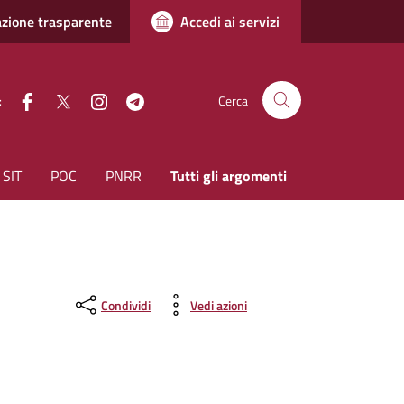
zione trasparente
Accedi ai servizi
facebook
Twitter
instagram
Telegram
:
Cerca
SIT
POC
PNRR
Tutti gli argomenti
Condividi
Vedi azioni