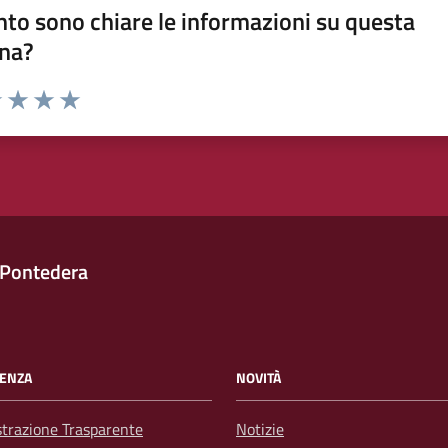
to sono chiare le informazioni su questa
na?
1 stelle su 5
uta 2 stelle su 5
Valuta 3 stelle su 5
Valuta 4 stelle su 5
Valuta 5 stelle su 5
 Pontedera
ENZA
NOVITÀ
trazione Trasparente
Notizie