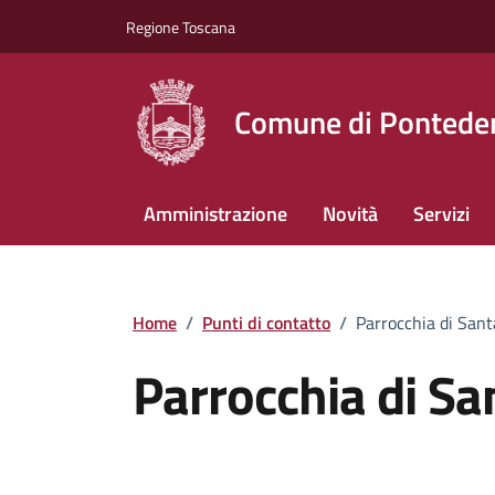
Vai ai contenuti
Vai al footer
Regione Toscana
Comune di Pontede
Amministrazione
Novità
Servizi
Home
/
Punti di contatto
/
Parrocchia di Sant
Parrocchia di Sa