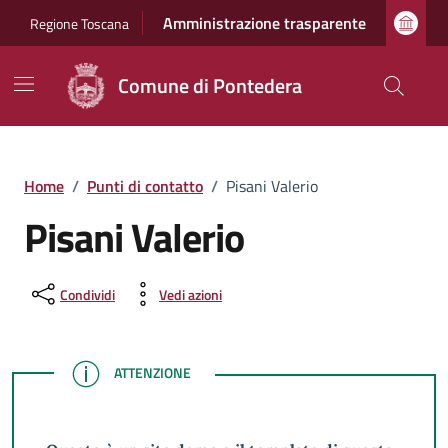
Vai ai contenuti
Vai al footer
Amministrazione trasparente
Regione Toscana
Comune di Pontedera
Home
/
Punti di contatto
/
Pisani Valerio
Pisani Valerio
Condividi
Vedi azioni
ATTENZIONE
ATTENZIONE