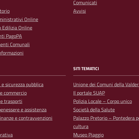
Comunicati
torio
Avvisi
inistrativi Online
o Edilizia Online
ti PagoPA
enti Comunali
nformazioni
SITI TEMATICI
a e sicurezza pubblica
Unione dei Comuni della Valder
 e commercio
Il portale SUAP
 e trasporti
Polizia Locale – Corpo unico
benessere e assistenza
Società della Salute
 finanze e contravvenzioni
Palazzo Pretorio – Pontedera p
cultura
orativa
Museo Piaggio