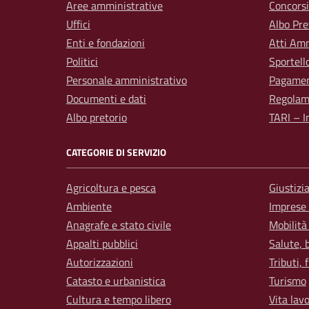
Aree amministrative
Concorsi
Uffici
Albo Pre
Enti e fondazioni
Atti Amm
Politici
Sportell
Personale amministrativo
Pagamen
Documenti e dati
Regolam
Albo pretorio
TARI – I
CATEGORIE DI SERVIZIO
Agricoltura e pesca
Giustizi
Ambiente
Imprese
Anagrafe e stato civile
Mobilità
Appalti pubblici
Salute, 
Autorizzazioni
Tributi,
Catasto e urbanistica
Turismo
Cultura e tempo libero
Vita lav