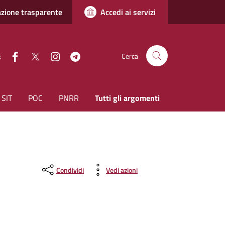
zione trasparente
Accedi ai servizi
facebook
Twitter
instagram
Telegram
:
Cerca
SIT
POC
PNRR
Tutti gli argomenti
Condividi
Vedi azioni