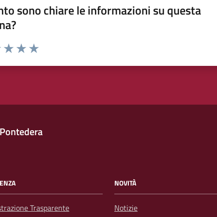
to sono chiare le informazioni su questa
na?
1 stelle su 5
uta 2 stelle su 5
Valuta 3 stelle su 5
Valuta 4 stelle su 5
Valuta 5 stelle su 5
 Pontedera
ENZA
NOVITÀ
trazione Trasparente
Notizie