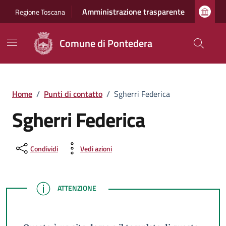
Vai ai contenuti
Vai al footer
Amministrazione trasparente
Regione Toscana
Comune di Pontedera
Home
/
Punti di contatto
/
Sgherri Federica
Sgherri Federica
Condividi
Vedi azioni
ATTENZIONE
ATTENZIONE