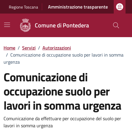
Vai ai contenuti
Vai al footer
Amministrazione trasparente
Regione Toscana
Comune di Pontedera
Home
/
Servizi
/
Autorizzazioni
/
Comunicazione di occupazione suolo per lavori in somma
urgenza
Comunicazione di
occupazione suolo per
lavori in somma urgenza
Dettagli del servizio
Comunicazione da effettuare per occupazione del suolo per
lavori in somma urgenza