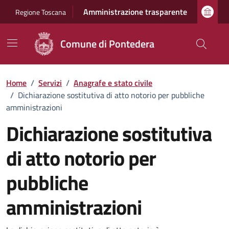
Vai ai contenuti
Vai al footer
Amministrazione trasparente
Regione Toscana
Comune di Pontedera
Home
/
Servizi
/
Anagrafe e stato civile
/
Dichiarazione sostitutiva di atto notorio per pubbliche
amministrazioni
Dichiarazione sostitutiva
di atto notorio per
pubbliche
amministrazioni