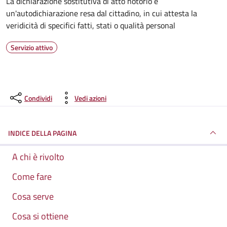
Dettagli del servizio
La dichiarazione sostitutiva di atto notorio è
un'autodichiarazione resa dal cittadino, in cui attesta la
veridicità di specifici fatti, stati o qualità personal
Servizio attivo
Condividi
Vedi azioni
INDICE DELLA PAGINA
A chi è rivolto
Come fare
Cosa serve
Cosa si ottiene