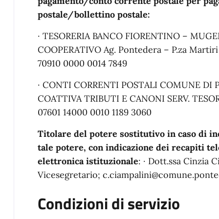
pagamento/conto corrente postale per pag
postale/bollettino postale:
· TESORERIA BANCO FIORENTINO – MUG
COOPERATIVO Ag. Pontedera – P.za Martiri d
70910 0000 0014 7849
· CONTI CORRENTI POSTALI COMUNE DI P
COATTIVA TRIBUTI E CANONI SERV. TESORE
07601 14000 0010 1189 3060
Titolare del potere sostitutivo in caso di i
tale potere, con indicazione dei recapiti tel
elettronica istituzionale
: · Dott.ssa Cinzia 
Vicesegretario; c.ciampalini@comune.ponted
Condizioni di servizio