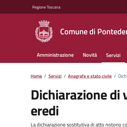
Vai ai contenuti
Vai al footer
Regione Toscana
Comune di Pontede
Amministrazione
Novità
Servizi
Home
/
Servizi
/
Anagrafe e stato civile
/
Dich
Dichiarazione di 
eredi
La dichiarazione sostitutiva di atto notorio co