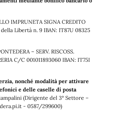
amenti mediante bonifico bancario o
ELLO IMPRUNETA SIGNA CREDITO
ella Libertà n. 9 IBAN: IT87U 08325
ONTEDERA – SERV. RISCOSS.
RIA C/C 001011893060 IBAN: IT75I
nerzia, nonché modalità per attivare
efonici e delle caselle di posta
Ciampalini (Dirigente del 3° Settore –
era.pi.it - 0587/299600)