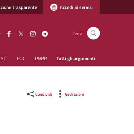
zione trasparente
Accedi ai servizi
facebook
Twitter
instagram
Telegram
:
Cerca
SIT
POC
PNRR
Tutti gli argomenti
Condividi
Vedi azioni