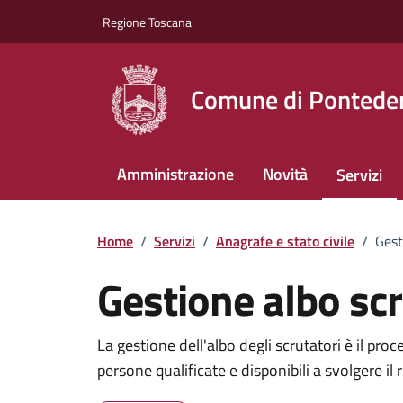
Vai ai contenuti
Vai al footer
Regione Toscana
Comune di Pontede
Amministrazione
Novità
Servizi
Home
/
Servizi
/
Anagrafe e stato civile
/
Gest
Gestione albo scr
Dettagli del servizi
La gestione dell'albo degli scrutatori è il pro
persone qualificate e disponibili a svolgere il 