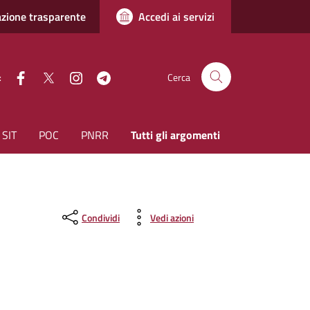
zione trasparente
Accedi ai servizi
facebook
Twitter
instagram
Telegram
:
Cerca
SIT
POC
PNRR
Tutti gli argomenti
Condividi
Vedi azioni