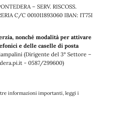
ONTEDERA – SERV. RISCOSS.
RIA C/C 001011893060 IBAN: IT75I
nerzia, nonché modalità per attivare
efonici e delle caselle di posta
Ciampalini (Dirigente del 3° Settore –
era.pi.it - 0587/299600)
ltre informazioni importanti, leggi i