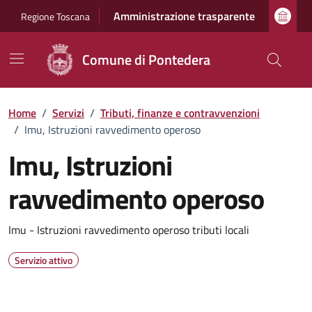
Vai ai contenuti
Vai al footer
Amministrazione trasparente
Regione Toscana
Comune di Pontedera
Home
/
Servizi
/
Tributi, finanze e contravvenzioni
/
Imu, Istruzioni ravvedimento operoso
Imu, Istruzioni
ravvedimento operoso
Dettagli del servizio
Imu - Istruzioni ravvedimento operoso tributi locali
Servizio attivo