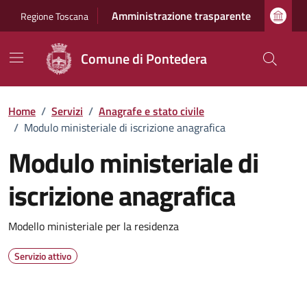
Vai ai contenuti
Vai al footer
Amministrazione trasparente
Regione Toscana
Comune di Pontedera
Home
/
Servizi
/
Anagrafe e stato civile
/
Modulo ministeriale di iscrizione anagrafica
Modulo ministeriale di
iscrizione anagrafica
Dettagli del servizio
Modello ministeriale per la residenza
Servizio attivo