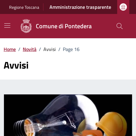
Vai ai contenuti
Vai al footer
Amministrazione trasparente
Regione Toscana
Comune di Pontedera
Home
/
Novità
/
Avvisi
/
Page 16
Avvisi