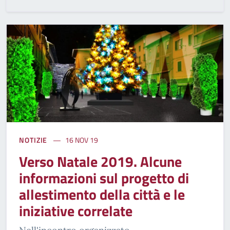
NOTIZIE
16 NOV 19
Verso Natale 2019. Alcune
informazioni sul progetto di
allestimento della città e le
iniziative correlate