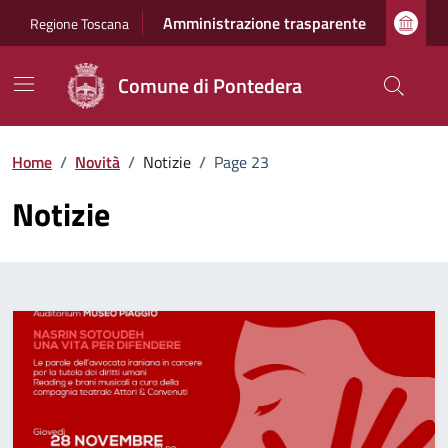
Vai ai contenuti
Vai al footer
Amministrazione trasparente
Regione Toscana
Comune di Pontedera
Home
/
Novità
/
Notizie
/
Page 23
Notizie