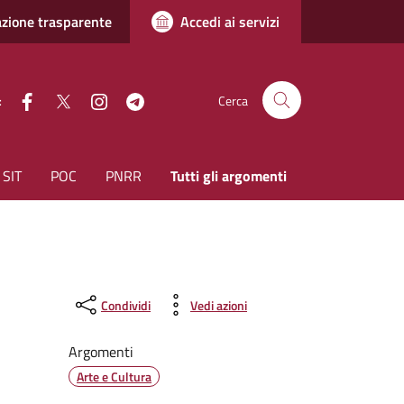
zione trasparente
Accedi ai servizi
facebook
Twitter
instagram
Telegram
:
Cerca
SIT
POC
PNRR
Tutti gli argomenti
Condividi
Vedi azioni
Argomenti
Arte e Cultura