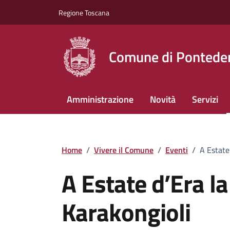
Vai ai contenuti
Vai al footer
Regione Toscana
Comune di Pontede
Amministrazione
Novità
Servizi
Home
/
Vivere il Comune
/
Eventi
/
A Estate
A Estate d’Era 
Karakongioli