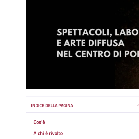
INDICE DELLA PAGINA
Cos'è
A chi è rivolto