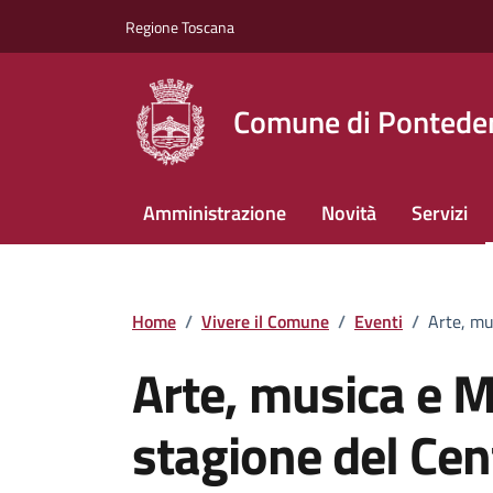
Vai ai contenuti
Vai al footer
Regione Toscana
Comune di Pontede
Amministrazione
Novità
Servizi
Home
/
Vivere il Comune
/
Eventi
/
Arte, mu
Arte, musica e 
stagione del Cen