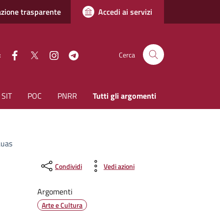
zione trasparente
Accedi ai servizi
facebook
Twitter
instagram
Telegram
:
Cerca
SIT
POC
PNRR
Tutti gli argomenti
Luas
Condividi
Vedi azioni
Argomenti
Arte e Cultura