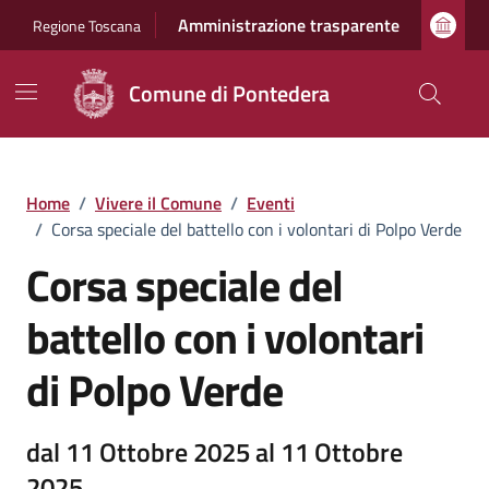
Vai ai contenuti
Vai al footer
Amministrazione trasparente
Regione Toscana
Comune di Pontedera
Home
/
Vivere il Comune
/
Eventi
/
Corsa speciale del battello con i volontari di Polpo Verde
Corsa speciale del
battello con i volontari
di Polpo Verde
dal 11 Ottobre 2025 al 11 Ottobre
2025