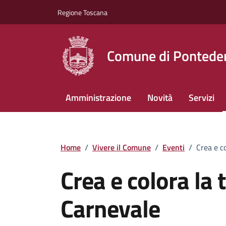
Vai ai contenuti
Vai al footer
Regione Toscana
Comune di Pontede
Amministrazione
Novità
Servizi
Home
/
Vivere il Comune
/
Eventi
/
Crea e c
Crea e colora la 
Carnevale