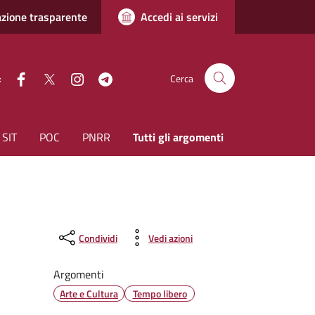
zione trasparente
Accedi ai servizi
facebook
Twitter
instagram
Telegram
:
Cerca
SIT
POC
PNRR
Tutti gli argomenti
Condividi
Vedi azioni
Argomenti
Arte e Cultura
Tempo libero