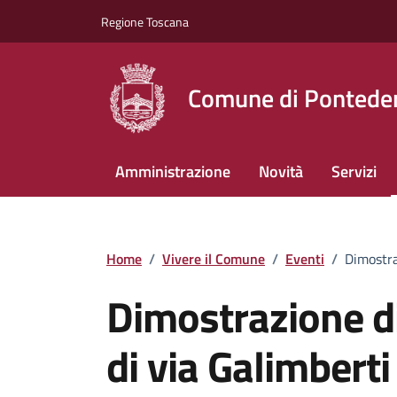
Vai ai contenuti
Vai al footer
Regione Toscana
Comune di Pontede
Amministrazione
Novità
Servizi
Home
/
Vivere il Comune
/
Eventi
/
Dimostra
Dimostrazione di
di via Galimberti