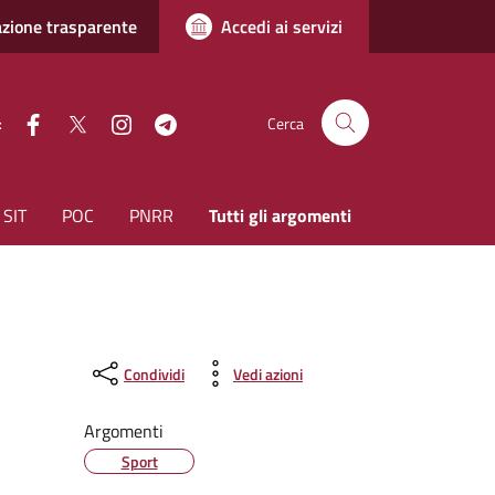
zione trasparente
Accedi ai servizi
facebook
Twitter
instagram
Telegram
:
Cerca
SIT
POC
PNRR
Tutti gli argomenti
Condividi
Vedi azioni
Argomenti
Sport