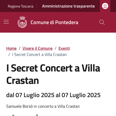
Vai ai contenuti
Vai al footer
Amministrazione trasparente
Regione Toscana
Comune di Pontedera
Home
/
Vivere il Comune
/
Eventi
/
I Secret Concert a Villa Crastan
I Secret Concert a Villa
Crastan
dal 07 Luglio 2025 al 07 Luglio 2025
Samuele Borsò in concerto a Villa Crastan