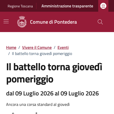
Vai ai contenuti
Vai al footer
Amministrazione trasparente
Regione Toscana
Comune di Pontedera
Home
/
Vivere il Comune
/
Eventi
/
Il battello torna giovedì pomeriggio
Il battello torna giovedì
pomeriggio
dal 09 Luglio 2026 al 09 Luglio 2026
Ancora una corsa standard al giovedì