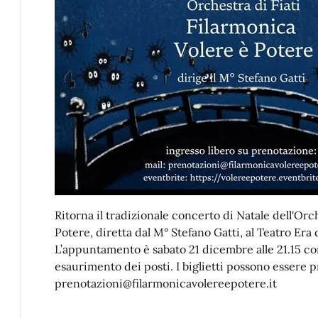
Ritorna il tradizionale concerto di Natale dell'Orc
Potere, diretta dal M° Stefano Gatti, al Teatro Era
L’appuntamento è sabato 21 dicembre alle 21.15 con
esaurimento dei posti. I biglietti possono essere p
prenotazioni@filarmonicavolereepotere.it