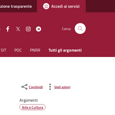
zione trasparente
Accedi ai servizi
facebook
Twitter
instagram
Telegram
:
Cerca
SIT
POC
PNRR
Tutti gli argomenti
Condividi
Vedi azioni
Argomenti
Arte e Cultura