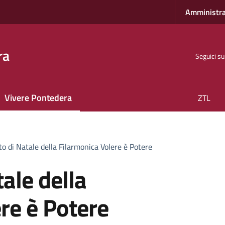
Amministra
ra
Seguici su
Vivere Pontedera
ZTL
rto di Natale della Filarmonica Volere è Potere
tale della
re è Potere