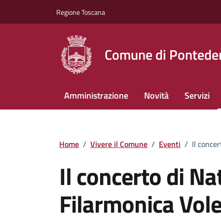
Vai ai contenuti
Vai al footer
Regione Toscana
Comune di Pontede
Amministrazione
Novità
Servizi
Home
/
Vivere il Comune
/
Eventi
/
Il conce
Il concerto di Na
Filarmonica Vole