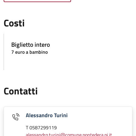
Costi
Biglietto intero
7 euro a bambino
Contatti
Alessandro Turini
T 0587299119
alessandro.turini@comune.pontedera.pi.it