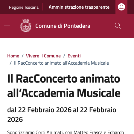
Vai ai contenuti
Vai al footer
Amministrazione trasparente
Regione Toscana
Comune di Pontedera
Home
/
Vivere il Comune
/
Eventi
/
Il RacConcerto animato all’Accademia Musicale
Il RacConcerto animato
all’Accademia Musicale
dal 22 Febbraio 2026 al 22 Febbraio
2026
Sonorizziamo Corti Animati, con Matteo Frasca e Edoardo