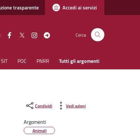
zione trasparente
Accedi ai servizi
facebook
Twitter
instagram
Telegram
:
Cerca
SIT
POC
PNRR
Tutti gli argomenti
Condividi
Vedi azioni
Argomenti
Animali