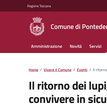
Vai ai contenuti
Vai al footer
Regione Toscana
Comune di Pontede
Amministrazione
Novità
Servizi
Home
/
Vivere il Comune
/
Eventi
/
Il ritorn
Il ritorno dei lup
convivere in sic