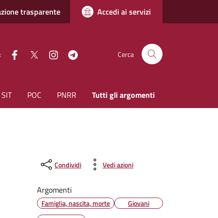
zione trasparente
Accedi ai servizi
facebook
Twitter
instagram
Telegram
:
Cerca
SIT
POC
PNRR
Tutti gli argomenti
Condividi
Vedi azioni
Argomenti
Famiglia, nascita, morte
Giovani