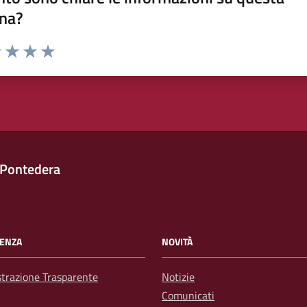
na?
1 stelle su 5
uta 2 stelle su 5
Valuta 3 stelle su 5
Valuta 4 stelle su 5
Valuta 5 stelle su 5
 Pontedera
ENZA
NOVITÀ
trazione Trasparente
Notizie
Comunicati