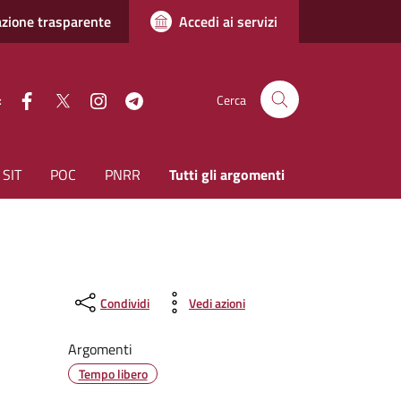
zione trasparente
Accedi ai servizi
facebook
Twitter
instagram
Telegram
:
Cerca
SIT
POC
PNRR
Tutti gli argomenti
Condividi
Vedi azioni
Argomenti
Tempo libero