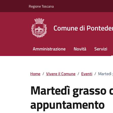
Vai ai contenuti
Vai al footer
Regione Toscana
Comune di Pontede
Amministrazione
Novità
Servizi
Home
/
Vivere il Comune
/
Eventi
/
Martedì
Martedì grasso 
appuntamento