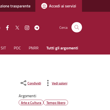
zione trasparente
Accedi ai servizi
facebook
Twitter
instagram
Telegram
:
Cerca
SIT
POC
PNRR
Tutti gli argomenti
Condividi
Vedi azioni
Argomenti
Arte e Cultura
Tempo libero