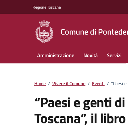
Vai ai contenuti
Vai al footer
Regione Toscana
Comune di Pontede
Amministrazione
Novità
Servizi
Home
/
Vivere il Comune
/
Eventi
/
“Paesi e 
“Paesi e genti di
Toscana”, il libr