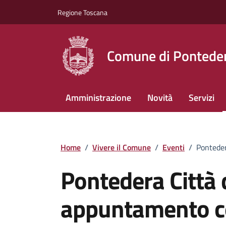
Vai ai contenuti
Vai al footer
Regione Toscana
Comune di Pontede
Amministrazione
Novità
Servizi
Home
/
Vivere il Comune
/
Eventi
/
Ponteder
Pontedera Città 
appuntamento co