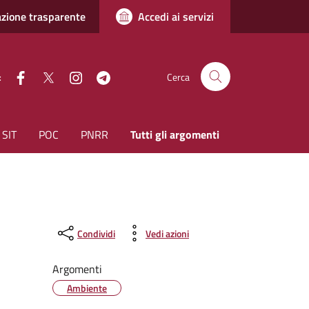
zione trasparente
Accedi ai servizi
facebook
Twitter
instagram
Telegram
:
Cerca
SIT
POC
PNRR
Tutti gli argomenti
Condividi
Vedi azioni
Argomenti
Ambiente