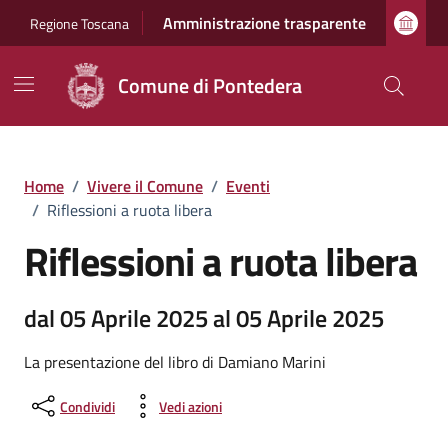
Vai ai contenuti
Vai al footer
Amministrazione trasparente
Regione Toscana
Comune di Pontedera
Home
/
Vivere il Comune
/
Eventi
/
Riflessioni a ruota libera
Riflessioni a ruota libera
dal 05 Aprile 2025 al 05 Aprile 2025
La presentazione del libro di Damiano Marini
Condividi
Vedi azioni