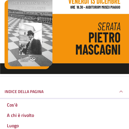
INDICE DELLA PAGINA
Cos'è
A chi è rivolto
Luogo