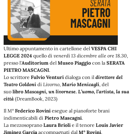
Ultimo appuntamento in cartellone del
VESPA CHI
LEGGE 2024
quello di
venerdì 13 dicembre alle ore 18.30
,
presso l'
Auditorium
del
Museo Piaggio
con la
SERATA
PIETRO MASCAGNI
.
Lo scrittore
Fulvio Venturi
dialoga con il
direttore del
Teatro Goldoni
di
Livorno
,
Mario Menicagli
, del
suo
libro
Mascagni, un livornese. L’uomo, l’artista, la sua
città
(DreamBook, 2023)
Il M°
Federico Rovini
esegue al pianoforte brani
indimenticabili di
Pietro Mascagni
.
La mezzosoprano
Laura Brioli
e il tenore
Louis Javier
Jiminez Garcia
accompagnati dal
M° Rovini
,