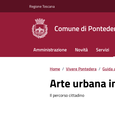
Vai ai contenuti
Vai al footer
Regione Toscana
Comune di Pontede
Amministrazione
Novità
Servizi
Home
/
Vivere Pontedera
/
Guida a
Arte urbana i
Il percorso cittadino