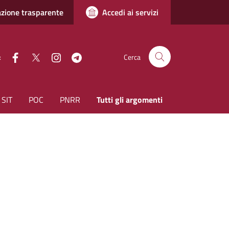
zione trasparente
Accedi ai servizi
facebook
Twitter
instagram
Telegram
:
Cerca
SIT
POC
PNRR
Tutti gli argomenti