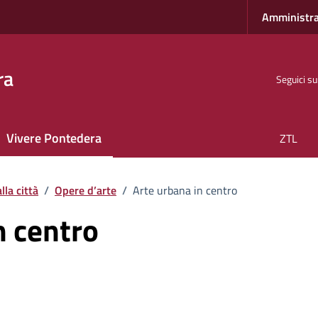
Amministra
ra
Seguici su
Vivere Pontedera
ZTL
lla città
/
Opere d’arte
/
Arte urbana in centro
n centro