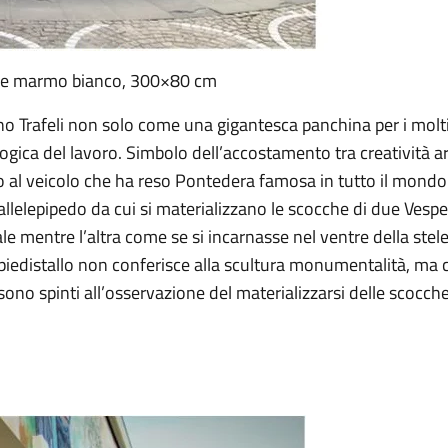
a e marmo bianco, 300×80 cm
o Trafeli non solo come una gigantesca panchina per i molti 
gica del lavoro. Simbolo dell’accostamento tra creatività ar
 al veicolo che ha reso Pontedera famosa in tutto il mondo. 
allelepipedo da cui si materializzano le scocche di due Vesp
le mentre l’altra come se si incarnasse nel ventre della stel
l piedistallo non conferisce alla scultura monumentalità, ma c
e sono spinti all’osservazione del materializzarsi delle scocch