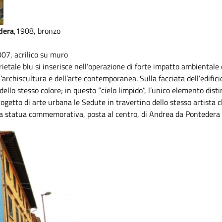
dera
,1908, bronzo
007, acrilico su muro
ietale blu si inserisce nell’operazione di forte impatto ambientale 
chiscultura e dell’arte contemporanea. Sulla facciata dell’edificio 
ello stesso colore; in questo “cielo limpido”, l’unico elemento dis
rogetto di arte urbana le Sedute in travertino dello stesso artist
 la statua commemorativa, posta al centro, di Andrea da Pontedera 