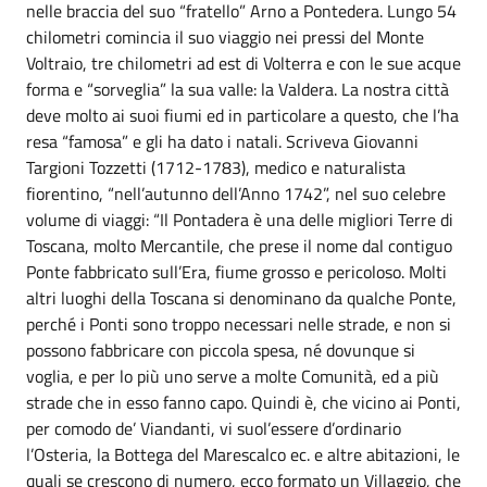
nelle braccia del suo “fratello” Arno a Pontedera. Lungo 54
chilometri comincia il suo viaggio nei pressi del Monte
Voltraio, tre chilometri ad est di Volterra e con le sue acque
forma e “sorveglia” la sua valle: la Valdera. La nostra città
deve molto ai suoi fiumi ed in particolare a questo, che l’ha
resa “famosa” e gli ha dato i natali. Scriveva Giovanni
Targioni Tozzetti (1712-1783), medico e naturalista
fiorentino, “nell’autunno dell’Anno 1742”, nel suo celebre
volume di viaggi: “Il Pontadera è una delle migliori Terre di
Toscana, molto Mercantile, che prese il nome dal contiguo
Ponte fabbricato sull’Era, fiume grosso e pericoloso. Molti
altri luoghi della Toscana si denominano da qualche Ponte,
perché i Ponti sono troppo necessari nelle strade, e non si
possono fabbricare con piccola spesa, né dovunque si
voglia, e per lo più uno serve a molte Comunità, ed a più
strade che in esso fanno capo. Quindi è, che vicino ai Ponti,
per comodo de’ Viandanti, vi suol’essere d’ordinario
l’Osteria, la Bottega del Marescalco ec. e altre abitazioni, le
quali se crescono di numero, ecco formato un Villaggio, che