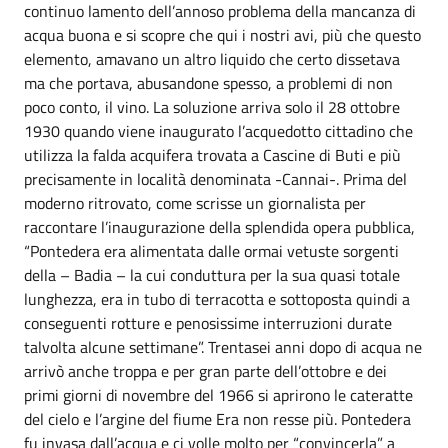
continuo lamento dell’annoso problema della mancanza di
acqua buona e si scopre che qui i nostri avi, più che questo
elemento, amavano un altro liquido che certo dissetava
ma che portava, abusandone spesso, a problemi di non
poco conto, il vino. La soluzione arriva solo il 28 ottobre
1930 quando viene inaugurato l’acquedotto cittadino che
utilizza la falda acquifera trovata a Cascine di Buti e più
precisamente in località denominata -Cannai-. Prima del
moderno ritrovato, come scrisse un giornalista per
raccontare l’inaugurazione della splendida opera pubblica,
“Pontedera era alimentata dalle ormai vetuste sorgenti
della – Badia – la cui conduttura per la sua quasi totale
lunghezza, era in tubo di terracotta e sottoposta quindi a
conseguenti rotture e penosissime interruzioni durate
talvolta alcune settimane”. Trentasei anni dopo di acqua ne
arrivò anche troppa e per gran parte dell’ottobre e dei
primi giorni di novembre del 1966 si aprirono le cateratte
del cielo e l’argine del fiume Era non resse più. Pontedera
fu invasa dall’acqua e ci volle molto per “convincerla” a