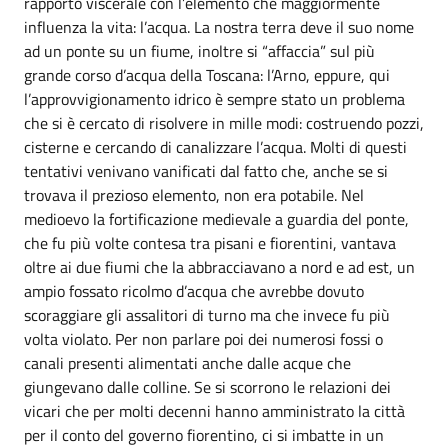
rapporto viscerale con l’elemento che maggiormente
influenza la vita: l’acqua. La nostra terra deve il suo nome
ad un ponte su un fiume, inoltre si “affaccia” sul più
grande corso d’acqua della Toscana: l’Arno, eppure, qui
l’approvvigionamento idrico è sempre stato un problema
che si è cercato di risolvere in mille modi: costruendo pozzi,
cisterne e cercando di canalizzare l’acqua. Molti di questi
tentativi venivano vanificati dal fatto che, anche se si
trovava il prezioso elemento, non era potabile. Nel
medioevo la fortificazione medievale a guardia del ponte,
che fu più volte contesa tra pisani e fiorentini, vantava
oltre ai due fiumi che la abbracciavano a nord e ad est, un
ampio fossato ricolmo d’acqua che avrebbe dovuto
scoraggiare gli assalitori di turno ma che invece fu più
volta violato. Per non parlare poi dei numerosi fossi o
canali presenti alimentati anche dalle acque che
giungevano dalle colline. Se si scorrono le relazioni dei
vicari che per molti decenni hanno amministrato la città
per il conto del governo fiorentino, ci si imbatte in un