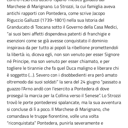
Marchese di Marignano. Lo Strozzi, la cui famiglia aveva
antichi rapporti con Pontedera, come scrive Jacopo
Riguccio Galluzzi (1739-1801) nella sua Istoria del
Granducato di Toscana sotto il Governo della Casa Medici,
“ai suoi beni affetti dispendeva patenti di franchigie e
esenzioni come se già avesse conquistato il dominio:
inspirava da per tutto ai popoli la ribellione promettendoli
la libertà: io, diceva egli, non son venuto per esser Signore
né Principe, ma son venuto per esser chiamato, e per
togliere le tirannie che fa quel Duca maligno e liberare chi
è soggetto (…). Severo con i disobbedienti era però amato
oltremodo dai suoi soldati” la sera del 24 giugno “passato a
guazzo l’Arno andò con l’esercito a Pontedera di dove
proseguì la marcia per la Collina verso il Senese”. Lo Strozzi
trovò le porte pontederesi spalancate, ma la sua avventura
si concluse di lì a poco. Il Marchese di Marignano, che
comandava le truppe fiorentine, volle una volta
“riconquistata” Pontedera, punirla severamente e