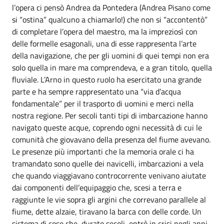
l’opera ci pensò Andrea da Pontedera (Andrea Pisano come
si “ostina” qualcuno a chiamarlo!) che non si “accontentò”
di completare l’opera del maestro, ma la impreziosì con
delle formelle esagonali, una di esse rappresenta l’arte
della navigazione, che per gli uomini di quei tempi non era
solo quella in mare ma comprendeva, e a gran titolo, quella
fluviale. L’Arno in questo ruolo ha esercitato una grande
parte e ha sempre rappresentato una “via d’acqua
fondamentale” per il trasporto di uomini e merci nella
nostra regione. Per secoli tanti tipi di imbarcazione hanno
navigato queste acque, coprendo ogni necessità di cui le
comunità che giovavano della presenza del fiume avevano.
Le presenze più importanti che la memoria orale ci ha
tramandato sono quelle dei navicelli, imbarcazioni a vela
che quando viaggiavano controcorrente venivano aiutate
dai componenti dell’equipaggio che, scesi a terra e
raggiunte le vie sopra gli argini che correvano parallele al
fiume, dette alzaie, tiravano la barca con delle corde. Un
sistema di cose che, durato secoli, entrò in crisi negli anni