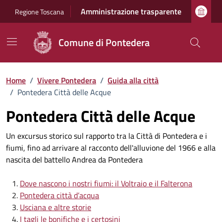
Vai ai contenuti
Vai al footer
Amministrazione trasparente
Regione Toscana
Comune di Pontedera
Home
/
Vivere Pontedera
/
Guida alla città
/
Pontedera Città delle Acque
Pontedera Città delle Acque
Un excursus storico sul rapporto tra la Città di Pontedera e i
fiumi, fino ad arrivare al racconto dell'alluvione del 1966 e alla
nascita del battello Andrea da Pontedera
Dove nascono i nostri fiumi: il Voltraio e il Falterona
Pontedera città d’acqua
Usciana e altre storie
I tagli le bonifiche e i certosini