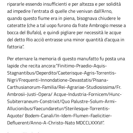
ripararle essendo insufficienti e per altezza e per solidità
ad impedire l’entrata di quelle che venivan dall’Arno,
quando questo fiume era in piena, bisognava chiudere le
cateratte (che a tal uopo furono da frate Ambrogio messe a
bocca del Bufalo), e quindi pigliare per necessità le acque
del detto Rio acciò entrasse una minor quantità d’acqua in
fattoria”.
Per eternare la memoria di questo manufatto fu posta una
lapide che recita ancora:”Finitimo-Praedio-Aquis-
Stagnantibus/Deperdito/Caeterisque-Agris-Torrentis-
Nigri/Frequenti-Innondatione-Devastatis/Pisana-
Carthusianorum-Familia/Rei-Agrariae-Studiosissima/Fr.
Ambrosii-Justi-Opera/ Acque-Industria-Fornicem/Hunc-
Subiterraneum-Constrixit/Quo Palustre-Solum-Armi-
Allucionibus/Faecundaretur/Sterilesque-Torrentis-
Aquote/ Bodem-Canali/In-Idem-Flumen-Faelicitier-
Defluerent/Anno-A-Christo-Nato MDCCLXXXVI”.