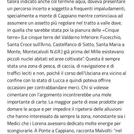
talora indicato anche col termine aqua, doveva presentare
un percorso incerto e soggetto a frequenti impaludamenti,
specialmente a monte di Cappiano mentre cominciava ad
assumere un assetto più regolare nel tratto a valle dove,
in quella che sarebbe stata poi la pianura delle «Cinque
terre» (Le cinque terre del Valdarno Inferiore: Fucecchio,
Santa Croce sull’Arno, Castelfanco di Sotto, Santa Maria a
Monte, Montecalvoli N.d.R.) già prima del Mille esistevano
piccoli nuclei abitati ed aree coltivate”. Questa è sempre
stata una zona di pesca, di caccia, di navigazione e di
traffici leciti e non, poiché il corso dell’Usciana era vicino al
confine con lo stato di Lucca e quindi poteva offrire
occasioni per contrabbandare merci. Chi si volesse
cimentare con l’argomento incontrerebbe una mole
importante di carte. La maggior parte di esse prodotte per
domare le acque e per impedire il ripetersi delle alluvioni
che hanno interessato da sempre la zona, nonostante sia i
Medici che i Lorena avessero dedicato molte energie per
scongiurarle. A Ponte a Cappiano, racconta Malvolti: “nel