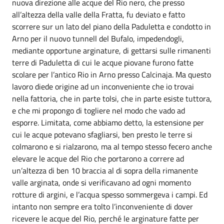
nuova direzione alle acque del Rio nero, che presso
all’altezza della valle della Fratta, fu deviato e fatto
scorrere sur un lato del piano della Paduletta e condotto in
Arno per il nuovo tunnell del Bufalo, impedendogli,
mediante opportune arginature, di gettarsi sulle rimanenti
terre di Paduletta di cui le acque piovane furono fatte
scolare per l’antico Rio in Arno presso Calcinaja. Ma questo
lavoro diede origine ad un inconveniente che io trovai
nella fattoria, che in parte tolsi, che in parte esiste tuttora,
e che mi propongo di togliere nel modo che vado ad
esporre. Limitata, come abbiamo detto, la estensione per
cui le acque potevano sfagliarsi, ben presto le terre si
colmarono e si rialzarono, ma al tempo stesso fecero anche
elevare le acque del Rio che portarono a correre ad
un’altezza di ben 10 braccia al di sopra della rimanente
valle arginata, onde si verificavano ad ogni momento
rotture di argini, e l’acqua spesso sommergeva i campi. Ed
intanto non sempre era tolto l’inconveniente di dover
ricevere le acque del Rio, perché le arginature fatte per