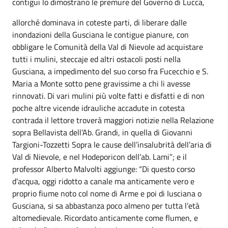
contigui lo dimostrano le premure del Governo di Lucca,
allorché dominava in coteste parti, di liberare dalle
inondazioni della Gusciana le contigue pianure, con
obbligare le Comunità della Val di Nievole ad acquistare
tutti i mulini, steccaje ed altri ostacoli posti nella
Gusciana, a impedimento del suo corso fra Fucecchio e S.
Maria a Monte sotto pene gravissime a chi li avesse
rinnovati. Di vari mulini più volte fatti e disfatti e di non
poche altre vicende idrauliche accadute in cotesta
contrada il lettore troverà maggiori notizie nella Relazione
sopra Bellavista dell’Ab. Grandi, in quella di Giovanni
Targioni-Tozzetti Sopra le cause dell’insalubrità dell’aria di
Val di Nievole, e nel Hodeporicon dell’ab. Lami”; e il
professor Alberto Malvolti aggiunge: “Di questo corso
d’acqua, oggi ridotto a canale ma anticamente vero e
proprio fiume noto col nome di Arme e poi di Iusciana o
Gusciana, si sa abbastanza poco almeno per tutta l’età
altomedievale. Ricordato anticamente come flumen, e