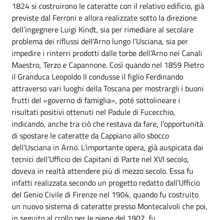
1824 si costruirono le cateratte con il relativo edificio, già
previste dal Ferroni e allora realizzate sotto la direzione
dell’ingegnere Luigi Kindt, sia per rimediare al secolare
problema dei riflussi dell’Arno lungo l’Usciana, sia per
impedire i rinterri prodotti dalle torbe dell’Arno nei Canali
Maestro, Terzo e Capannone. Così quando nel 1859 Pietro
il Granduca Leopoldo II condusse il figlio Ferdinando
attraverso vari luoghi della Toscana per mostrargli i buoni
frutti del «governo di famiglia», poté sottolineare i
risultati positivi ottenuti nel Padule di Fucecchio,
indicando, anche tra ciò che restava da fare, l’opportunità
di spostare le cateratte da Cappiano allo sbocco
dell’Usciana in Arno. L’importante opera, già auspicata dai
tecnici dell’Ufficio dei Capitani di Parte nel XVI secolo,
doveva in realtà attendere più di mezzo secolo. Essa fu
infatti realizzata secondo un progetto redatto dall’Ufficio
del Genio Civile di Firenze nel 1904, quando fu costruito
un nuovo sistema di cateratte presso Montecalvoli che poi,
in seguito al crollo per le piene del 1907, fu