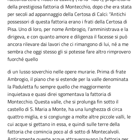
della prestigiosa fattoria di Montecchio, dopo che era stata
per secoli ad appannaggio della Certosa di Calci: “Antichi
possessori di questa fattoria erano i frati della Certosa di
Pisa. Uno di loro, per nome Ambrogio, l’amministrava e la
dirigeva, e con quanto amore e diligenza il facesse si può
ancora rilevare dai lavori che ci rimangono di lui, né a me
sembra che oggi stesso gli si potesse fare altro rimprovero
fuorché quello
di un lusso soverchio nelle opere murarie. Prima di frate
Ambrogio, il piano che si estende per la valle denominata
la Paduletta fu sempre quello che maggiormente
inquietava e quasi direi sgomentava la fattoria di
Montecchio. Questa valle, che si prolunga fin sotto il
castello di S. Maria a Monte, ha una lunghezza di circa
quattro miglia, e si congiunge a molte altre piccole valli, le
cui acque si gettano in essa, e quindi sulle terre della
fattoria che comincia poco al di sotto di Montecalvoli.
Anticamente queste acque attraversavano la fattoria per