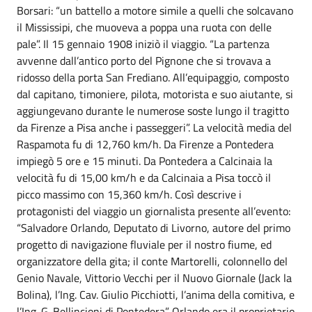
Borsari: “un battello a motore simile a quelli che solcavano
il Mississipi, che muoveva a poppa una ruota con delle
pale”. Il 15 gennaio 1908 iniziò il viaggio. “La partenza
avvenne dall’antico porto del Pignone che si trovava a
ridosso della porta San Frediano. All’equipaggio, composto
dal capitano, timoniere, pilota, motorista e suo aiutante, si
aggiungevano durante le numerose soste lungo il tragitto
da Firenze a Pisa anche i passeggeri”. La velocità media del
Raspamota fu di 12,760 km/h. Da Firenze a Pontedera
impiegò 5 ore e 15 minuti. Da Pontedera a Calcinaia la
velocità fu di 15,00 km/h e da Calcinaia a Pisa toccò il
picco massimo con 15,360 km/h. Così descrive i
protagonisti del viaggio un giornalista presente all’evento:
“Salvadore Orlando, Deputato di Livorno, autore del primo
progetto di navigazione fluviale per il nostro fiume, ed
organizzatore della gita; il conte Martorelli, colonnello del
Genio Navale, Vittorio Vecchi per il Nuovo Giornale (Jack la
Bolina), l’Ing. Cav. Giulio Picchiotti, l’anima della comitiva, e
l’Ing. G. Bellincioni di Pontedera”. Orlando era il proprietario