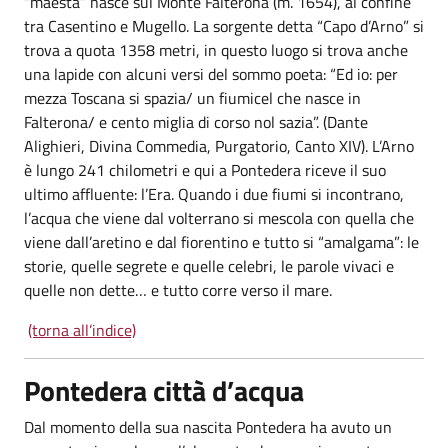
“maestà” nasce sul Monte Falterona (m. 1654), al confine
tra Casentino e Mugello. La sorgente detta “Capo d’Arno” si
trova a quota 1358 metri, in questo luogo si trova anche
una lapide con alcuni versi del sommo poeta: “Ed io: per
mezza Toscana si spazia/ un fiumicel che nasce in
Falterona/ e cento miglia di corso nol sazia”. (Dante
Alighieri, Divina Commedia, Purgatorio, Canto XIV). L’Arno
è lungo 241 chilometri e qui a Pontedera riceve il suo
ultimo affluente: l’Era. Quando i due fiumi si incontrano,
l’acqua che viene dal volterrano si mescola con quella che
viene dall’aretino e dal fiorentino e tutto si “amalgama”: le
storie, quelle segrete e quelle celebri, le parole vivaci e
quelle non dette… e tutto corre verso il mare.
(torna all’indice)
Pontedera città d’acqua
Dal momento della sua nascita Pontedera ha avuto un