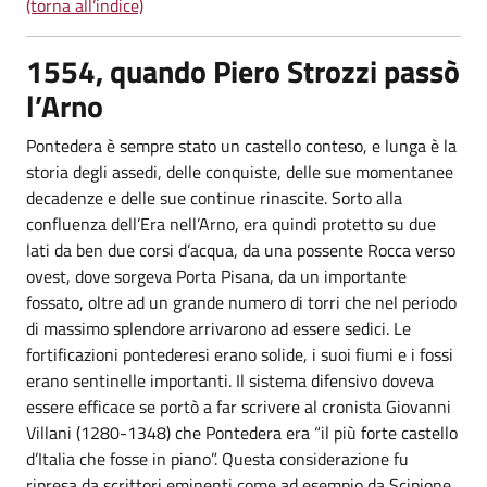
(torna all’indice)
1554, quando Piero Strozzi passò
l’Arno
Pontedera è sempre stato un castello conteso, e lunga è la
storia degli assedi, delle conquiste, delle sue momentanee
decadenze e delle sue continue rinascite. Sorto alla
confluenza dell’Era nell’Arno, era quindi protetto su due
lati da ben due corsi d’acqua, da una possente Rocca verso
ovest, dove sorgeva Porta Pisana, da un importante
fossato, oltre ad un grande numero di torri che nel periodo
di massimo splendore arrivarono ad essere sedici. Le
fortificazioni pontederesi erano solide, i suoi fiumi e i fossi
erano sentinelle importanti. Il sistema difensivo doveva
essere efficace se portò a far scrivere al cronista Giovanni
Villani (1280-1348) che Pontedera era “il più forte castello
d’Italia che fosse in piano”. Questa considerazione fu
ripresa da scrittori eminenti come ad esempio da Scipione