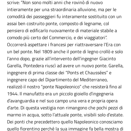
scrive: “Non sono molti anni che rovinò di nuovo
intieramente per una straordinaria alluvione, ma per le
comodità dei passeggieri fu interamente sostituito con un
assai ben costruito ponte, composto di legname, col
pensiero di edificarlo nuovamente di materiale stabile a
comodo più certo del Commercio, e dei viaggiatori”.
Occorrerà aspettare i francesi per riattraversare l’Era con
un bel ponte. Nel 1809 anche il ponte di legno crollò e solo
l’anno dopo, grazie all’intervento dell’ingegner Giacinto
Garella, Pontedera riuscì ad avere un nuovo ponte. Garella,
ingegnere di prima classe dei “Ponts et Chaussées” e
ingegnere capo del Dipartimento del Mediterraneo,
realizzò il nostro “ponte Napoleonico” che resisterà fino al
1944. Il manufatto era un piccolo gioiello d’ingegneria
d’avanguardia e nel suo campo una vera e propria opera
d’arte. Di questa vestigia non rimangono che pochi pezzi di
marmo in acqua, sotto l’attuale ponte, visibili solo d’estate.
Dei ponti che precedettero quello Napoleonico conosciamo
quello fiorentino perché la sua immagine fa bella mostra di