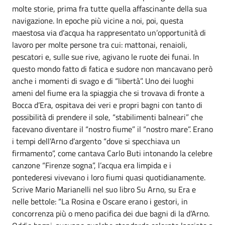
molte storie, prima fra tutte quella affascinante della sua
navigazione. In epoche più vicine a noi, poi, questa
maestosa via d’acqua ha rappresentato un’opportunità di
lavoro per molte persone tra cui: mattonai, renaioli,
pescatori e, sulle sue rive, agivano le ruote dei funai. In
questo mondo fatto di fatica e sudore non mancavano però
anche i momenti di svago e di “libertà”. Uno dei luoghi
ameni del fiume era la spiaggia che si trovava di fronte a
Bocca d’Era, ospitava dei veri e propri bagni con tanto di
possibilità di prendere il sole, “stabilimenti balneari” che
facevano diventare il “nostro fiume” il “nostro mare”. Erano
i tempi dell’Arno d’argento “dove si specchiava un
firmamento”, come cantava Carlo Buti intonando la celebre
canzone “Firenze sogna”, l’acqua era limpida e i
pontederesi vivevano i loro fiumi quasi quotidianamente.
Scrive Mario Marianelli nel suo libro Su Arno, su Era e
nelle bettole: “La Rosina e Oscare erano i gestori, in
concorrenza più o meno pacifica dei due bagni di la d’Arno.