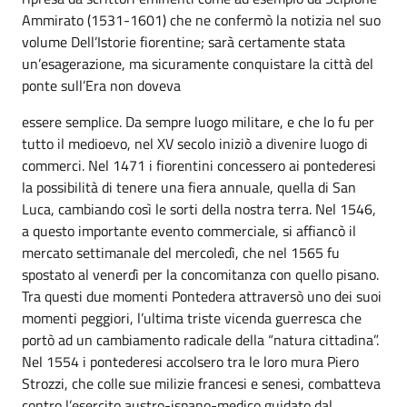
Ammirato (1531-1601) che ne confermò la notizia nel suo
volume Dell’Istorie fiorentine; sarà certamente stata
un’esagerazione, ma sicuramente conquistare la città del
ponte sull’Era non doveva
essere semplice. Da sempre luogo militare, e che lo fu per
tutto il medioevo, nel XV secolo iniziò a divenire luogo di
commerci. Nel 1471 i fiorentini concessero ai pontederesi
la possibilità di tenere una fiera annuale, quella di San
Luca, cambiando così le sorti della nostra terra. Nel 1546,
a questo importante evento commerciale, si affiancò il
mercato settimanale del mercoledì, che nel 1565 fu
spostato al venerdì per la concomitanza con quello pisano.
Tra questi due momenti Pontedera attraversò uno dei suoi
momenti peggiori, l’ultima triste vicenda guerresca che
portò ad un cambiamento radicale della “natura cittadina”.
Nel 1554 i pontederesi accolsero tra le loro mura Piero
Strozzi, che colle sue milizie francesi e senesi, combatteva
contro l’esercito austro-ispano-medico guidato dal