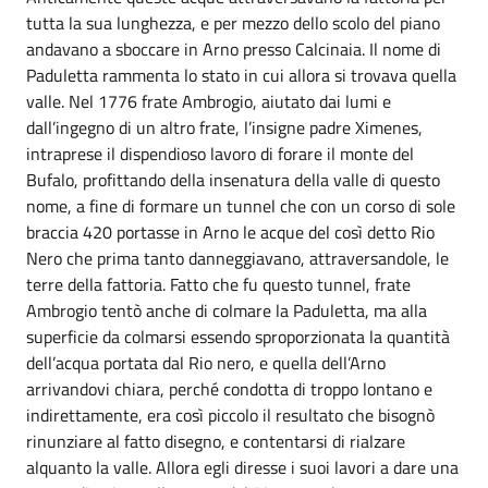
tutta la sua lunghezza, e per mezzo dello scolo del piano
andavano a sboccare in Arno presso Calcinaia. Il nome di
Paduletta rammenta lo stato in cui allora si trovava quella
valle. Nel 1776 frate Ambrogio, aiutato dai lumi e
dall’ingegno di un altro frate, l’insigne padre Ximenes,
intraprese il dispendioso lavoro di forare il monte del
Bufalo, profittando della insenatura della valle di questo
nome, a fine di formare un tunnel che con un corso di sole
braccia 420 portasse in Arno le acque del così detto Rio
Nero che prima tanto danneggiavano, attraversandole, le
terre della fattoria. Fatto che fu questo tunnel, frate
Ambrogio tentò anche di colmare la Paduletta, ma alla
superficie da colmarsi essendo sproporzionata la quantità
dell’acqua portata dal Rio nero, e quella dell’Arno
arrivandovi chiara, perché condotta di troppo lontano e
indirettamente, era così piccolo il resultato che bisognò
rinunziare al fatto disegno, e contentarsi di rialzare
alquanto la valle. Allora egli diresse i suoi lavori a dare una