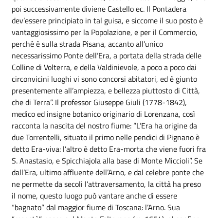
poi successivamente diviene Castello ec. Il Pontadera
dev’essere principiato in tal guisa, e siccome il suo posto è
vantaggiosissimo per la Popolazione, e per il Commercio,
perché è sulla strada Pisana, accanto all’unico
necessarissimo Ponte dell’Era, a portata della strada delle
Colline di Volterra, e della Valdinievole, a poco a poco dai
circonvicini luoghi vi sono concorsi abitatori, ed è giunto
presentemente all’ampiezza, e bellezza piuttosto di Città,
che di Terra”. Il professor Giuseppe Giuli (1778-1842),
medico ed insigne botanico originario di Lorenzana, così
racconta la nascita del nostro fiume: “L’Era ha origine da
due Torrentelli, situato il primo nelle pendici di Pignano è
detto Era-viva: l’altro è detto Era-morta che viene fuori fra
S. Anastasio, e Spicchiajola alla base di Monte Miccioli”. Se
dall’Era, ultimo affluente dell’Arno, e dal celebre ponte che
ne permette da secoli l’attraversamento, la città ha preso
il nome, questo luogo può vantare anche di essere
“bagnato” dal maggior fiume di Toscana: l’Arno. Sua