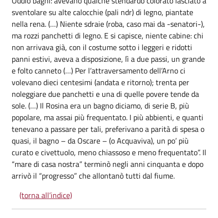
Oddio bagni: avevano qualche stendardo colorato lasciato a
sventolare su alte calocchie (pali ndr) di legno, piantate
nella rena. (…) Niente sdraie (roba, caso mai da -senatori-),
ma rozzi panchetti di legno. E si capisce, niente cabine: chi
non arrivava già, con il costume sotto i leggeri e ridotti
panni estivi, aveva a disposizione, lì a due passi, un grande
e folto canneto (…) Per l’attraversamento dell’Arno ci
volevano dieci centesimi (andata e ritorno); trenta per
noleggiare due panchetti e una di quelle povere tende da
sole. (…) Il Rosina era un bagno diciamo, di serie B, più
popolare, ma assai più frequentato. I più abbienti, e quanti
tenevano a passare per tali, preferivano a parità di spesa o
quasi, il bagno – da Oscare – (o Acquaviva), un po’ più
curato e civettuolo, meno chiassoso e meno frequentato”. Il
“mare di casa nostra” terminò negli anni cinquanta e dopo
arrivò il “progresso” che allontanò tutti dal fiume.
(torna all’indice)