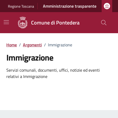
Vai ai contenuti
Vai al footer
Amministrazione trasparente
Regione Toscana
Comune di Pontedera
Home
/
Argomenti
/
Immigrazione
Immigrazione
Dettagli dell'argomento
Servizi comunali, documenti, uffici, notizie ed eventi
relativi a Immigrazione