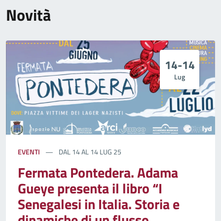
Novità
14-14
Lug
EVENTI
DAL 14 AL 14 LUG 25
Fermata Pontedera. Adama
Gueye presenta il libro “I
Senegalesi in Italia. Storia e
dinamiche di un flusso