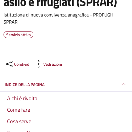
asilo e rifugiati (SPRAR)
Dettagli del servizio
Istituzione di nuova convivenza anagrafica - PROFUGHI
SPRAR
Servizio attivo
Condividi
Vedi azioni
INDICE DELLA PAGINA
A chi è rivolto
Come fare
Cosa serve