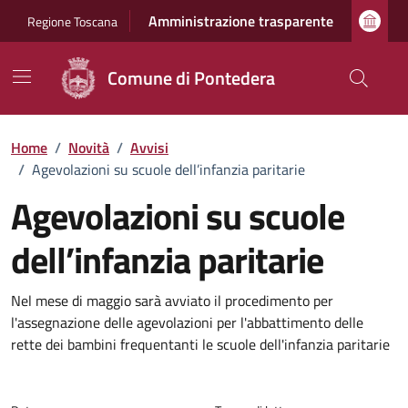
Vai ai contenuti
Vai al footer
Amministrazione trasparente
Regione Toscana
Comune di Pontedera
Home
/
Novità
/
Avvisi
/
Agevolazioni su scuole dell’infanzia paritarie
Agevolazioni su scuole
dell’infanzia paritarie
Dettagli della notizia
Nel mese di maggio sarà avviato il procedimento per
l'assegnazione delle agevolazioni per l'abbattimento delle
rette dei bambini frequentanti le scuole dell'infanzia paritarie