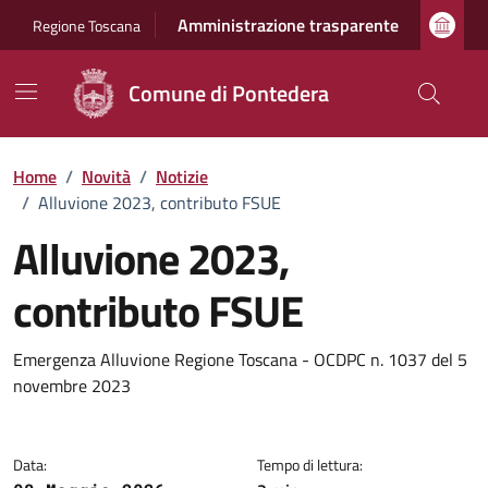
Vai ai contenuti
Vai al footer
Amministrazione trasparente
Regione Toscana
Comune di Pontedera
Home
/
Novità
/
Notizie
/
Alluvione 2023, contributo FSUE
Alluvione 2023,
contributo FSUE
Dettagli della notizia
Emergenza Alluvione Regione Toscana - OCDPC n. 1037 del 5
novembre 2023
Data:
Tempo di lettura: