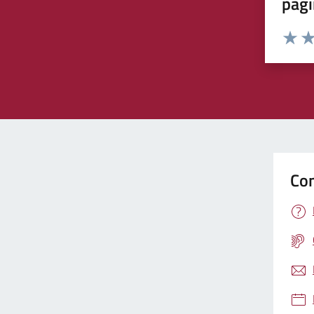
pagi
Rating:
Valuta 
Val
Con