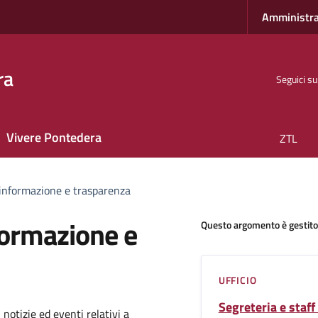
Amministra
ra
Seguici su
Vivere Pontedera
ZTL
'informazione e trasparenza
formazione e
Questo argomento è gestito
UFFICIO
Segreteria e staff
 notizie ed eventi relativi a