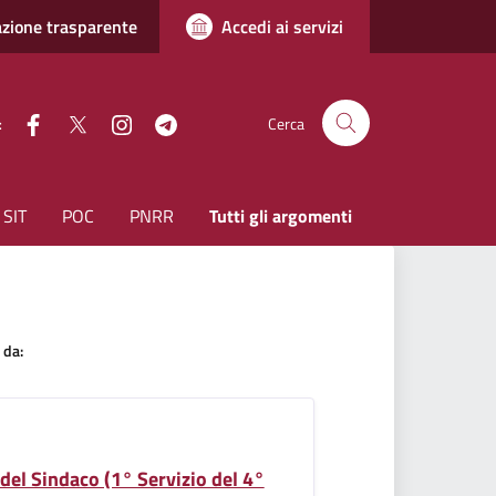
zione trasparente
Accedi ai servizi
facebook
Twitter
instagram
Telegram
:
Cerca
SIT
POC
PNRR
Tutti gli argomenti
 da:
 del Sindaco (1° Servizio del 4°