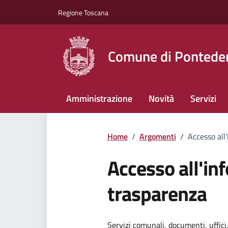
Vai ai contenuti
Vai al footer
Regione Toscana
Comune di Pontede
Amministrazione
Novità
Servizi
Home
/
Argomenti
/
Accesso all
Accesso all'in
trasparenza
Servizi comunali, documenti, uffici,