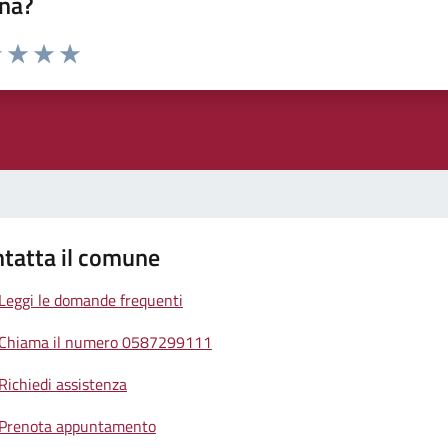
na?
1 stelle su 5
uta 2 stelle su 5
Valuta 3 stelle su 5
Valuta 4 stelle su 5
Valuta 5 stelle su 5
tatta il comune
Leggi le domande frequenti
Chiama il numero 0587299111
Richiedi assistenza
Prenota appuntamento