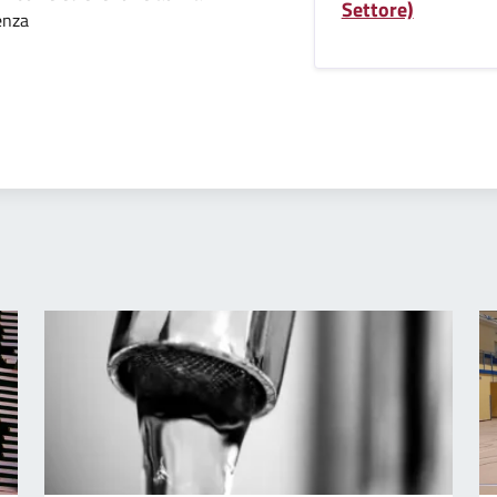
'argomento
Settore)
enza