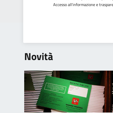
Dettagli dell
Accesso all'informazione e traspar
Novità