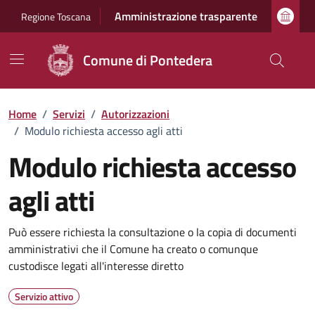
Vai ai contenuti
Vai al footer
Amministrazione trasparente
Regione Toscana
Comune di Pontedera
Home
/
Servizi
/
Autorizzazioni
/
Modulo richiesta accesso agli atti
Modulo richiesta accesso
agli atti
Dettagli del servizio
Può essere richiesta la consultazione o la copia di documenti
amministrativi che il Comune ha creato o comunque
custodisce legati all'interesse diretto
Servizio attivo