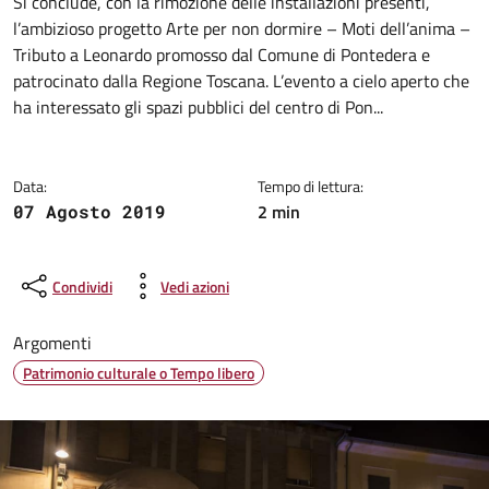
Dettagli della notizia
Si conclude, con la rimozione delle installazioni presenti,
l’ambizioso progetto Arte per non dormire – Moti dell’anima –
Tributo a Leonardo promosso dal Comune di Pontedera e
patrocinato dalla Regione Toscana. L’evento a cielo aperto che
ha interessato gli spazi pubblici del centro di Pon...
Data:
Tempo di lettura:
2 min
07 Agosto 2019
Condividi
Vedi azioni
Argomenti
Patrimonio culturale o Tempo libero