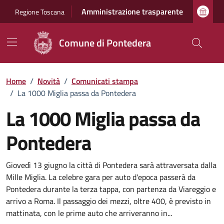
Vai ai contenuti
Vai al footer
Amministrazione trasparente
Regione Toscana
Comune di Pontedera
Home
/
Novità
/
Comunicati stampa
/
La 1000 Miglia passa da Pontedera
La 1000 Miglia passa da
Pontedera
Dettagli della notizia
Giovedì 13 giugno la città di Pontedera sarà attraversata dalla
Mille Miglia. La celebre gara per auto d'epoca passerà da
Pontedera durante la terza tappa, con partenza da Viareggio e
arrivo a Roma. Il passaggio dei mezzi, oltre 400, è previsto in
mattinata, con le prime auto che arriveranno in...