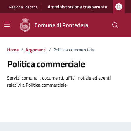
Vai ai contenuti
Vai al footer
Amministrazione trasparente
Regione Toscana
Comune di Pontedera
Home
/
Argomenti
/
Politica commerciale
Politica commerciale
Dettagli dell'argomento
Servizi comunali, documenti, uffici, notizie ed eventi
relativi a Politica commerciale