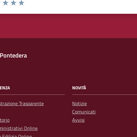
1 stelle su 5
uta 2 stelle su 5
Valuta 3 stelle su 5
Valuta 4 stelle su 5
Valuta 5 stelle su 5
 Pontedera
ENZA
NOVITÀ
trazione Trasparente
Notizie
Comunicati
torio
Avvisi
inistrativi Online
o Edilizia Online