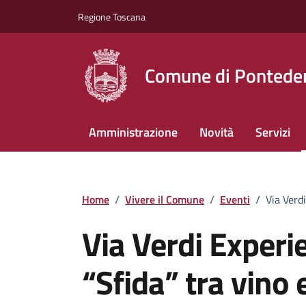
Vai ai contenuti
Vai al footer
Regione Toscana
Comune di Pontede
Amministrazione
Novità
Servizi
Home
/
Vivere il Comune
/
Eventi
/
Via Verdi
Via Verdi Experi
“Sfida” tra vino 