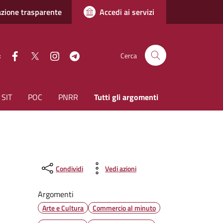
zione trasparente
Accedi ai servizi
facebook
Twitter
instagram
Telegram
:
Cerca
SIT
POC
PNRR
Tutti gli argomenti
Condividi
Vedi azioni
Argomenti
Arte e Cultura
Commercio al minuto