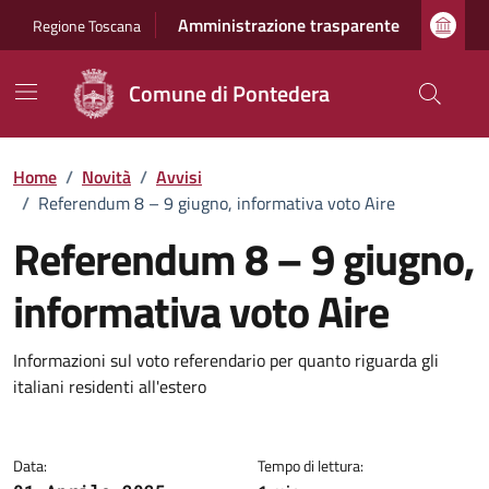
Vai ai contenuti
Vai al footer
Amministrazione trasparente
Regione Toscana
Comune di Pontedera
Home
/
Novità
/
Avvisi
/
Referendum 8 – 9 giugno, informativa voto Aire
Referendum 8 – 9 giugno,
informativa voto Aire
Dettagli della notizia
Informazioni sul voto referendario per quanto riguarda gli
italiani residenti all'estero
Data:
Tempo di lettura: