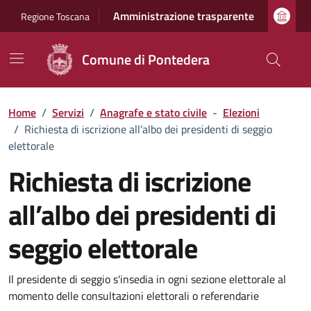
Vai ai contenuti
Vai al footer
Amministrazione trasparente
Regione Toscana
Comune di Pontedera
Home
/
Servizi
/
Anagrafe e stato civile
-
Elezioni
/
Richiesta di iscrizione all’albo dei presidenti di seggio
elettorale
Richiesta di iscrizione
all’albo dei presidenti di
seggio elettorale
Dettagli del servizio
Il presidente di seggio s'insedia in ogni sezione elettorale al
momento delle consultazioni elettorali o referendarie